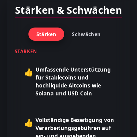
Stärken & Schwächen
Stärken
Schwächen
STÄRKEN
Umfassende Unterstützung
👍
für Stablecoins und
hochliquide Altcoins wie
Solana und USD Coin
Vollständige Beseitigung von
👍
Verarbeitungsgebühren auf
ein- und ausgehenden