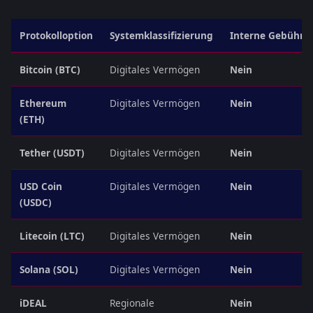
Protokolloption
Systemklassifizierung
Interne Gebühr
Bitcoin (BTC)
Digitales Vermögen
Nein
Ethereum
Digitales Vermögen
Nein
(ETH)
Tether (USDT)
Digitales Vermögen
Nein
USD Coin
Digitales Vermögen
Nein
(USDC)
Litecoin (LTC)
Digitales Vermögen
Nein
Solana (SOL)
Digitales Vermögen
Nein
iDEAL
Regionale
Nein