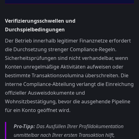
Verifizierungsschwellen und
Durchspielbedingungen
Der Betrieb innerhalb legitimer Finanznetze erfordert
die Durchsetzung strenger Compliance-Regeln.
Sicherheitsprüfungen sind nicht verhandelbar, wenn
Konten unregelmäßige Aktivitäten aufweisen oder
bestimmte Transaktionsvolumina überschreiten. Die
interne Compliance-Abteilung verlangt die Einreichung
offizieller Ausweisdokumente und
Wohnsitzbestätigung, bevor die ausgehende Pipeline
für ein Konto geöffnet wird.
Pro-Tipp:
Das Ausfüllen Ihrer Profildokumentation
unmittelbar nach Ihrer ersten Transaktion hilft,