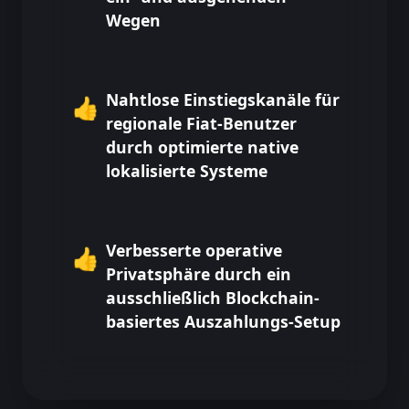
Wegen
Nahtlose Einstiegskanäle für
👍
regionale Fiat-Benutzer
durch optimierte native
lokalisierte Systeme
Verbesserte operative
👍
Privatsphäre durch ein
ausschließlich Blockchain-
basiertes Auszahlungs-Setup