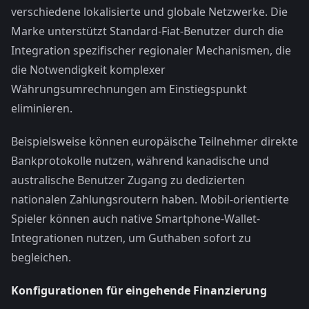
verschiedene lokalisierte und globale Netzwerke. Die
Marke unterstützt Standard-Fiat-Benutzer durch die
Integration spezifischer regionaler Mechanismen, die
die Notwendigkeit komplexer
Währungsumrechnungen am Einstiegspunkt
eliminieren.
Beispielsweise können europäische Teilnehmer direkte
Bankprotokolle nutzen, während kanadische und
australische Benutzer Zugang zu dedizierten
nationalen Zahlungsroutern haben. Mobil-orientierte
Spieler können auch native Smartphone-Wallet-
Integrationen nutzen, um Guthaben sofort zu
begleichen.
Konfigurationen für eingehende Finanzierung